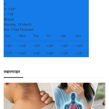
C
H:
+
32°
L:
+
18°
Bhopal
Monday, 18 March
See 7-Day Forecast
Tue
Wed
Thu
Fri
Sat
Sun
+
30°
+
33°
+
31°
+
30°
+
30°
+
30°
+
13°
+
14°
+
15°
+
14°
+
14°
+
13°
लाइफस्टाइल