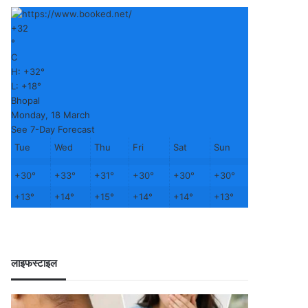
+
32
°
C
H:
+
32°
L:
+
18°
Bhopal
Monday, 18 March
See 7-Day Forecast
Tue
Wed
Thu
Fri
Sat
Sun
+
30°
+
33°
+
31°
+
30°
+
30°
+
30°
+
13°
+
14°
+
15°
+
14°
+
14°
+
13°
लाइफस्टाइल