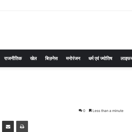
राजनीतिक
खेल
बिज़नेस
मनोरंजन
धर्म एवं ज्योतिष
लाइफस
0
Less than a minute
pp
Telegram
Share via Email
Print