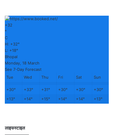
+
32
°
C
H:
+
32°
L:
+
18°
Bhopal
Monday, 18 March
See 7-Day Forecast
Tue
Wed
Thu
Fri
Sat
Sun
+
30°
+
33°
+
31°
+
30°
+
30°
+
30°
+
13°
+
14°
+
15°
+
14°
+
14°
+
13°
लाइफस्टाइल