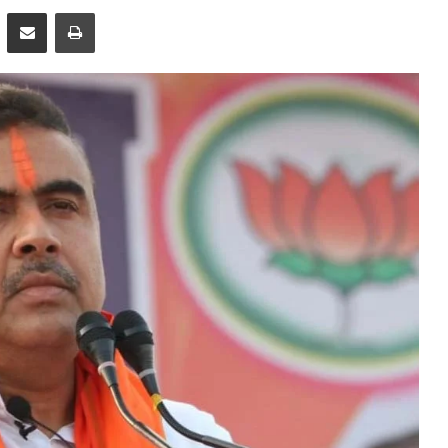
pp
Telegram
Share via Email
Print