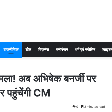
राजनीतिक
खेल
बिज़नेस
मनोरंजन
धर्म एवं ज्योतिष
लाइफस
 हमला! अब अभिषेक बनर्जी पर
र पहुंचेंगी CM
0
2 minutes read