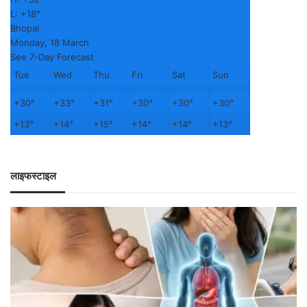
L:
+
18°
Bhopal
Monday, 18 March
See 7-Day Forecast
Tue
Wed
Thu
Fri
Sat
Sun
+
30°
+
33°
+
31°
+
30°
+
30°
+
30°
+
13°
+
14°
+
15°
+
14°
+
14°
+
13°
लाइफस्टाइल