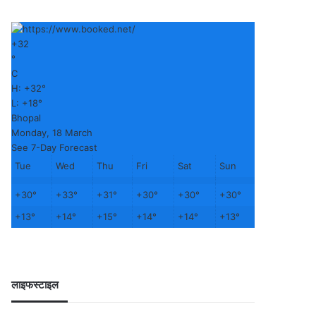
+
32
°
C
H:
+
32°
L:
+
18°
Bhopal
Monday, 18 March
See 7-Day Forecast
Tue
Wed
Thu
Fri
Sat
Sun
+
30°
+
33°
+
31°
+
30°
+
30°
+
30°
+
13°
+
14°
+
15°
+
14°
+
14°
+
13°
लाइफस्टाइल