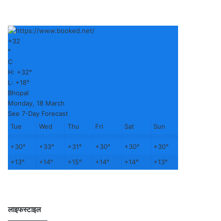
+
32
°
C
H:
+
32°
L:
+
18°
Bhopal
Monday, 18 March
See 7-Day Forecast
Tue
Wed
Thu
Fri
Sat
Sun
+
30°
+
33°
+
31°
+
30°
+
30°
+
30°
+
13°
+
14°
+
15°
+
14°
+
14°
+
13°
लाइफस्टाइल