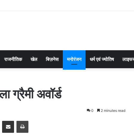
राजनीतिक
खेल
बिज़नेस
मनोरंजन
धर्म एवं ज्योतिष
लाइफस
 ग्रैमी अवॉर्ड
0
2 minutes read
pp
Telegram
Share via Email
Print