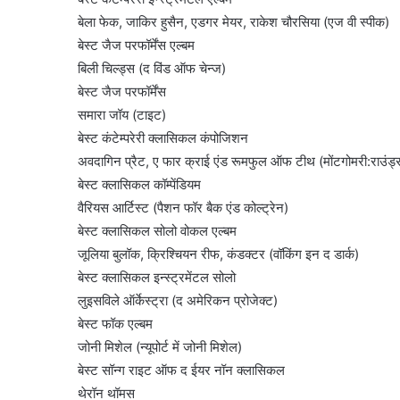
बेला फेक, जाकिर हुसैन, एडगर मेयर, राकेश चौरसिया (एज वी स्पीक)
बेस्ट जैज परफॉर्मेंस एल्बम
बिली चिल्ड्स (द विंड ऑफ चेन्ज)
बेस्ट जैज परफॉर्मेंस
समारा जॉय (टाइट)
बेस्ट कंटेम्परेरी क्लासिकल कंपोजिशन
अवदागिन प्रैट, ए फार क्राई एंड रूमफुल ऑफ टीथ (मोंटगोमरी:राउंड्
बेस्ट क्लासिकल कॉम्पेंडियम
वैरियस आर्टिस्ट (पैशन फॉर बैक एंड कोल्ट्रेन)
बेस्ट क्लासिकल सोलो वोकल एल्बम
जूलिया बुलॉक, क्रिश्चियन रीफ, कंडक्टर (वॉकिंग इन द डार्क)
बेस्ट क्लासिकल इन्स्ट्रमेंटल सोलो
लुइसविले ऑर्केस्ट्रा (द अमेरिकन प्रोजेक्ट)
बेस्ट फॉक एल्बम
जोनी मिशेल (न्यूपोर्ट में जोनी मिशेल)
बेस्ट सॉन्ग राइट ऑफ द ईयर नॉन क्लासिकल
थेरॉन थॉमस