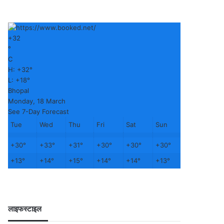
+
32
°
C
H:
+
32°
L:
+
18°
Bhopal
Monday, 18 March
See 7-Day Forecast
Tue
Wed
Thu
Fri
Sat
Sun
+
30°
+
33°
+
31°
+
30°
+
30°
+
30°
+
13°
+
14°
+
15°
+
14°
+
14°
+
13°
लाइफस्टाइल