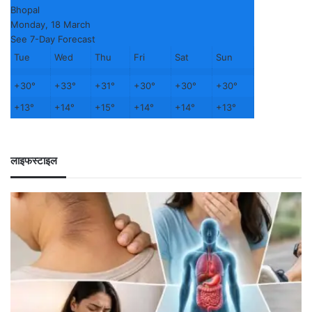
Bhopal
Monday, 18 March
See 7-Day Forecast
Tue
Wed
Thu
Fri
Sat
Sun
+
30°
+
33°
+
31°
+
30°
+
30°
+
30°
+
13°
+
14°
+
15°
+
14°
+
14°
+
13°
लाइफस्टाइल