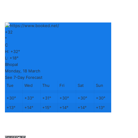
+
32
°
C
H:
+
32°
L:
+
18°
Bhopal
Monday, 18 March
See 7-Day Forecast
Tue
Wed
Thu
Fri
Sat
Sun
+
30°
+
33°
+
31°
+
30°
+
30°
+
30°
+
13°
+
14°
+
15°
+
14°
+
14°
+
13°
लाइफस्टाइल