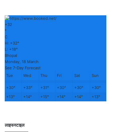
+
32
°
C
H:
+
32°
L:
+
18°
Bhopal
Monday, 18 March
See 7-Day Forecast
Tue
Wed
Thu
Fri
Sat
Sun
+
30°
+
33°
+
31°
+
30°
+
30°
+
30°
+
13°
+
14°
+
15°
+
14°
+
14°
+
13°
लाइफस्टाइल