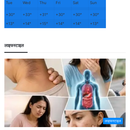
Tue
Wed
Thu
Fri
Sat
Sun
+
30°
+
33°
+
31°
+
30°
+
30°
+
30°
+
13°
+
14°
+
15°
+
14°
+
14°
+
13°
लाइफस्टाइल
लाइफस्टाइल