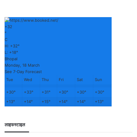
+
32
°
C
H:
+
32°
L:
+
18°
Bhopal
Monday, 18 March
See 7-Day Forecast
Tue
Wed
Thu
Fri
Sat
Sun
+
30°
+
33°
+
31°
+
30°
+
30°
+
30°
+
13°
+
14°
+
15°
+
14°
+
14°
+
13°
लाइफस्टाइल