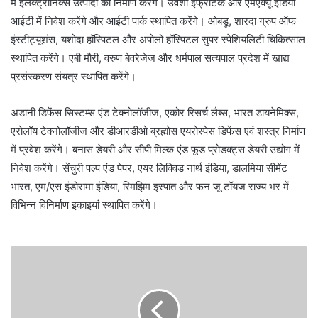
में इलेक्ट्रानिक्स उत्पादों का निर्माण करेंगे। उर्वशी इंफ्राटेक और एमएक्यू इंडिया
आईटी में निवेश करेंगे और आईटी पार्क स्थापित करेंगे। ओबडू, शारदा ग्रुप ऑफ
इंस्टीट्यूशंस, यशोदा हॉस्पिटल और अपोलो हॉस्पिटल सुपर स्पेशियलिटी चिकित्साल
स्थापित करेंगे। एबी मौरी, वरुण बेवरेजेज और धर्मपाल सत्यपाल प्रदेश में खाद्य
प्रसंस्करण संयंत्र स्थापित करेंगे।
अडानी डिफेंस सिस्टम्स एंड टेक्नोलॉजीज, एकोर रिसर्च लैब्स, भारत डायनेमिक्स,
एरोलॉय टेक्नोलॉजीज और डीआरडीओ ब्रह्मोस एयरोस्पेस डिफेंस एवं शस्त्र निर्माण
में प्रवेश करेंगे। बनास डेयरी और सीपी मिल्क एंड फूड प्रोडक्ट्स डेयरी उद्योग में
निवेश करेंगे। सेंचुरी पल्प एंड पेपर, एयर लिक्विड नार्थ इंडिया, डालमिया सीमेंट
भारत, एम/एस इंडोरामा इंडिया, रिमझिम इस्पात और फन जू टॉयज राज्य भर में
विभिन्न विनिर्माण इकाइयां स्थापित करेंगे।