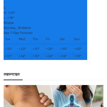
°
C
H:
+
32°
L:
+
18°
Bhopal
Monday, 18 March
See 7-Day Forecast
Tue
Wed
Thu
Fri
Sat
Sun
+
30°
+
33°
+
31°
+
30°
+
30°
+
30°
+
13°
+
14°
+
15°
+
14°
+
14°
+
13°
लाइफस्टाइल