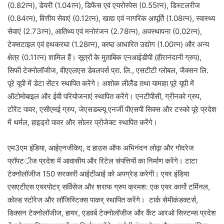
(0.82त्न), डेयरी (1.04त्न), डिफेंस एवं एयरोस्पेस (0.55त्न), डिस्टलरीज
(0.84त्न), वित्तीय सेवाएं (0.12त्न), खाद्य एवं नागरिक आपूर्ति (1.08त्न), स्वास्थ्य
सेवाएं (2.73त्न), आतिथ्य एवं मनोरंजन (2.78त्न), अवस्थापना (0.02त्न),
टेक्सटाइल एवं हथकरघा (1.28त्न), काष्ठ आधारित उद्योग (1.00त्न) और अन्य
क्षेत्र (0.11त्न) शामिल हैं। सूत्रों के मुताबिक एनआईडीपी (हीरानंदानी ग्रुप),
सिफी टेक्नोलॉजीज, वीएएलएस डेवलपर्स प्रा. लि., एसटीटी ग्लोबल, जैक्सन लि.
पूरे यूपी में डेटा सेंटर स्थापित करेंगे। अशोक लीलैंड तथा यामाहा पूरे यूपी में
ऑटोमोबाइल और ईवी परियोजनाएं स्थापित करेंगे। एनटीपीसी, ग्रीनको ग्रुप,
टोरेंट पावर, एसीएमई ग्रुप, जेएसडब्ल्यू एनर्जी पीएसपी सिक्स और टस्को पूरे प्रदेश
में थर्मल, हाइड्रो पावर और सोलर प्रोजेक्ट स्थापित करेंगे।
एम3एम इंडिया, आईएनजीकेए, द हाउस ऑफ अभिनंदन लोढ़ा और गोदरेज
प्रॉपटर्ीज प्रदेश में आवासीय और रिटेल संपत्तियों का निर्माण करेंगे। टाटा
टेक्नोलॉजीज 150 सरकारी आईटीआई को अपग्रेड करेगी। एयर इंडिया
एसएटीएस एयरपोटर् सर्विसेज और शराफ ग्रुप क्रमश: एक एयर कार्गो टर्मिनल,
कोल्ड स्टोरेज और लॉजिस्टिक्स पाकर् स्थापित करेंगे। टार्क सेमीकंडक्टर्स,
डिक्सन टेक्नोलॉजीज, हायर, एडवर्ब टेक्नोलॉजीज और कैंट आरओ सिस्टम्स प्रदेश