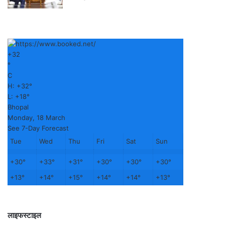
+
32
°
C
H:
+
32°
L:
+
18°
Bhopal
Monday, 18 March
See 7-Day Forecast
Tue
Wed
Thu
Fri
Sat
Sun
+
30°
+
33°
+
31°
+
30°
+
30°
+
30°
+
13°
+
14°
+
15°
+
14°
+
14°
+
13°
लाइफस्टाइल