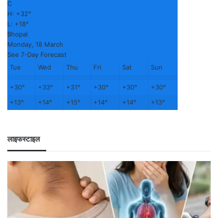
C
H:
+
32°
L:
+
18°
Bhopal
Monday, 18 March
See 7-Day Forecast
Tue
Wed
Thu
Fri
Sat
Sun
+
30°
+
33°
+
31°
+
30°
+
30°
+
30°
+
13°
+
14°
+
15°
+
14°
+
14°
+
13°
लाइफस्टाइल