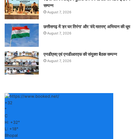
सम्पन्न
August 7, 2026
छत्तीसगढ़ में ‘हर घर तिरंगा’ और ‘वंदे मातरम्’ अभियान की धूम
August 7, 2026
एनडीएमए एवं एनडीआरएफ की संयुक्त बैठक सम्पन्न
August 7, 2026
+
32
°
C
H:
+
32°
L:
+
18°
Bhopal