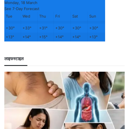
Monday, 18 March
See 7-Day Forecast
Tue
Wed
Thu
Fri
Sat
Sun
+
30°
+
33°
+
31°
+
30°
+
30°
+
30°
+
13°
+
14°
+
15°
+
14°
+
14°
+
13°
लाइफस्टाइल