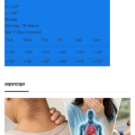
C
H:
+
32°
L:
+
18°
Bhopal
Monday, 18 March
See 7-Day Forecast
Tue
Wed
Thu
Fri
Sat
Sun
+
30°
+
33°
+
31°
+
30°
+
30°
+
30°
+
13°
+
14°
+
15°
+
14°
+
14°
+
13°
लाइफस्टाइल