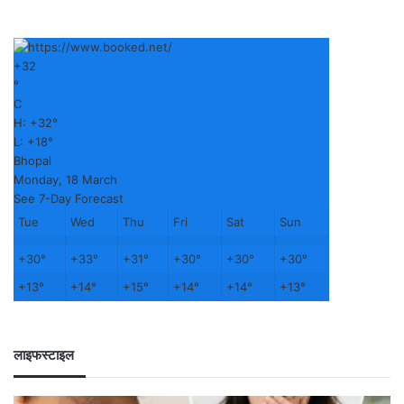
+
32
°
C
H:
+
32°
L:
+
18°
Bhopal
Monday, 18 March
See 7-Day Forecast
Tue
Wed
Thu
Fri
Sat
Sun
+
30°
+
33°
+
31°
+
30°
+
30°
+
30°
+
13°
+
14°
+
15°
+
14°
+
14°
+
13°
लाइफस्टाइल