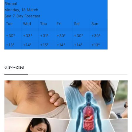
Bhopal
Monday, 18 March
See 7-Day Forecast
Tue
Wed
Thu
Fri
Sat
Sun
+
30°
+
33°
+
31°
+
30°
+
30°
+
30°
+
13°
+
14°
+
15°
+
14°
+
14°
+
13°
लाइफस्टाइल