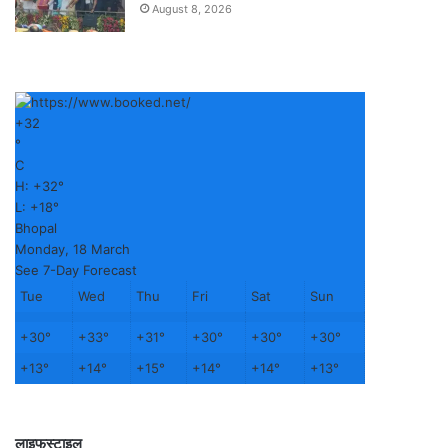
August 8, 2026
+
32
°
C
H:
+
32°
L:
+
18°
Bhopal
Monday, 18 March
See 7-Day Forecast
Tue
Wed
Thu
Fri
Sat
Sun
+
30°
+
33°
+
31°
+
30°
+
30°
+
30°
+
13°
+
14°
+
15°
+
14°
+
14°
+
13°
लाइफस्टाइल