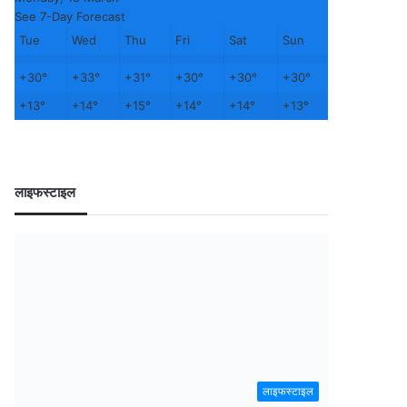
See 7-Day Forecast
Tue
Wed
Thu
Fri
Sat
Sun
+
30°
+
33°
+
31°
+
30°
+
30°
+
30°
+
13°
+
14°
+
15°
+
14°
+
14°
+
13°
लाइफस्टाइल
लाइफस्टाइल