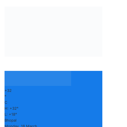
+
32
°
C
H:
+
32°
L:
+
18°
Bhopal
Monday, 18 March