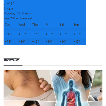
L:
+
18°
Bhopal
Monday, 18 March
See 7-Day Forecast
Tue
Wed
Thu
Fri
Sat
Sun
+
30°
+
33°
+
31°
+
30°
+
30°
+
30°
+
13°
+
14°
+
15°
+
14°
+
14°
+
13°
लाइफस्टाइल