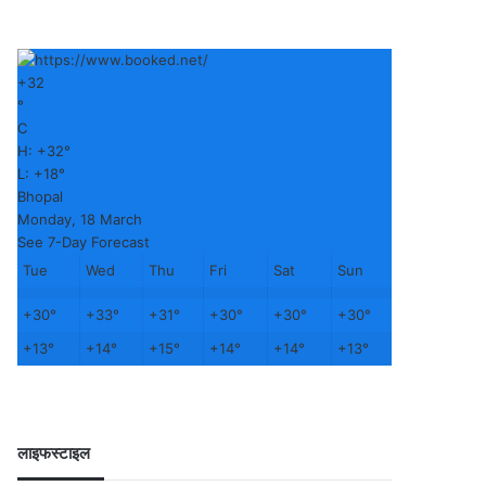
+
32
°
C
H:
+
32°
L:
+
18°
Bhopal
Monday, 18 March
See 7-Day Forecast
Tue
Wed
Thu
Fri
Sat
Sun
+
30°
+
33°
+
31°
+
30°
+
30°
+
30°
+
13°
+
14°
+
15°
+
14°
+
14°
+
13°
लाइफस्टाइल