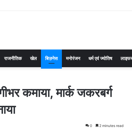
राजनीतिक
खेल
बिज़नेस
मनोरंजन
धर्म एवं ज्योतिष
लाइफस
गीभर कमाया, मार्क जकरबर्ग
नाया
0
2 minutes read