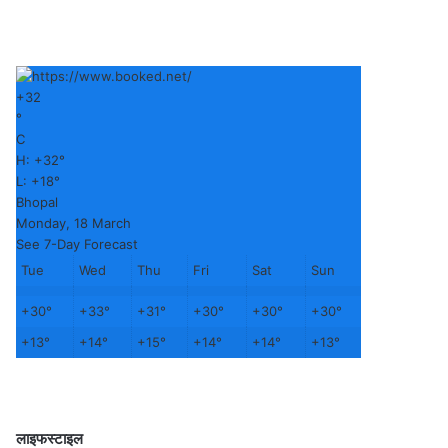
+
32
°
C
H:
+
32°
L:
+
18°
Bhopal
Monday, 18 March
See 7-Day Forecast
Tue
Wed
Thu
Fri
Sat
Sun
+
30°
+
33°
+
31°
+
30°
+
30°
+
30°
+
13°
+
14°
+
15°
+
14°
+
14°
+
13°
लाइफस्टाइल