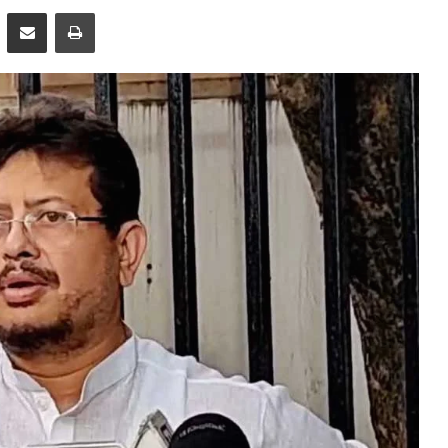
pp
Telegram
Share via Email
Print