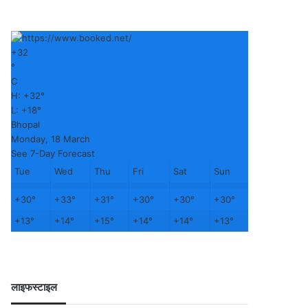
+
32
°
C
H:
+
32°
L:
+
18°
Bhopal
Monday, 18 March
See 7-Day Forecast
Tue
Wed
Thu
Fri
Sat
Sun
+
30°
+
33°
+
31°
+
30°
+
30°
+
30°
+
13°
+
14°
+
15°
+
14°
+
14°
+
13°
लाइफस्टाइल