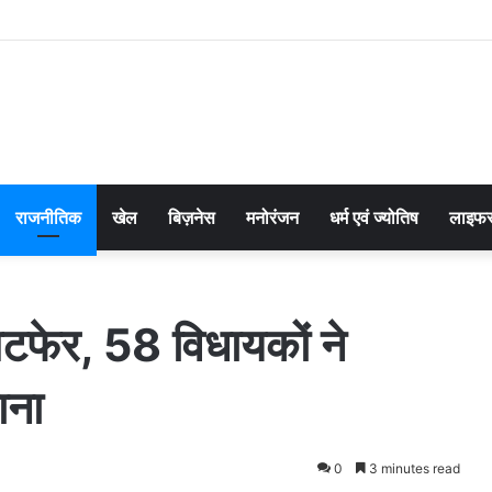
राजनीतिक
खेल
बिज़नेस
मनोरंजन
धर्म एवं ज्योतिष
लाइफस
लटफेर, 58 विधायकों ने
ाना
0
3 minutes read