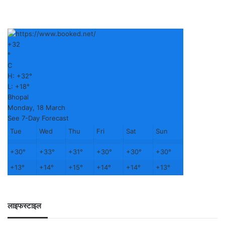
+
32
°
C
H:
+
32°
L:
+
18°
Bhopal
Monday, 18 March
See 7-Day Forecast
Tue
Wed
Thu
Fri
Sat
Sun
+
30°
+
33°
+
31°
+
30°
+
30°
+
30°
+
13°
+
14°
+
15°
+
14°
+
14°
+
13°
लाइफस्टाइल