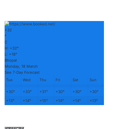
+
32
°
C
H:
+
32°
L:
+
18°
Bhopal
Monday, 18 March
See 7-Day Forecast
Tue
Wed
Thu
Fri
Sat
Sun
+
30°
+
33°
+
31°
+
30°
+
30°
+
30°
+
13°
+
14°
+
15°
+
14°
+
14°
+
13°
लाइफस्टाइल