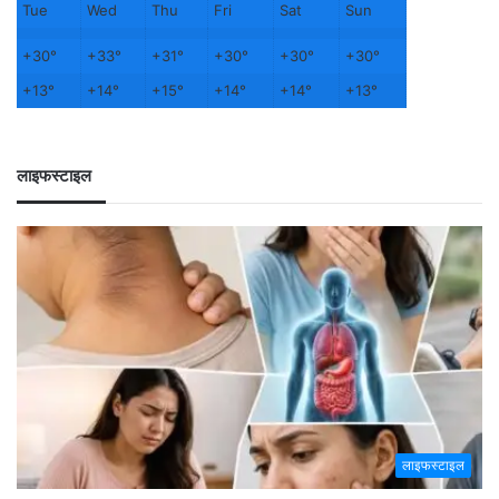
Tue
Wed
Thu
Fri
Sat
Sun
+
30°
+
33°
+
31°
+
30°
+
30°
+
30°
+
13°
+
14°
+
15°
+
14°
+
14°
+
13°
लाइफस्टाइल
लाइफस्टाइल