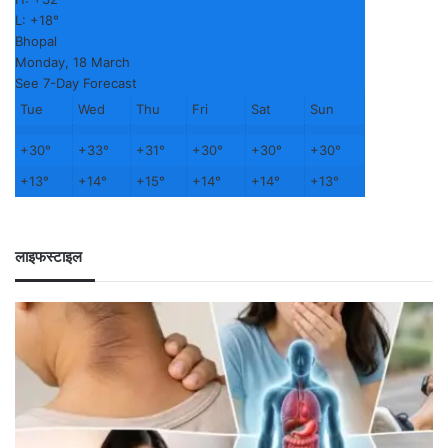
L:
+
18°
Bhopal
Monday, 18 March
See 7-Day Forecast
Tue
Wed
Thu
Fri
Sat
Sun
+
30°
+
33°
+
31°
+
30°
+
30°
+
30°
+
13°
+
14°
+
15°
+
14°
+
14°
+
13°
लाइफस्टाइल