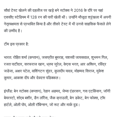
सौवां टेस्ट खेलने की दहलीज पर खड़े बने स्टोक्स ने 2016 के दौरे पर यहां
एससीए स्टेडियम में 128 रन की पारी खेली थी। उन्होंने मौजूदा श्रृंखला में अपनी
नेतृत्वक्षमता से प्रभावित किया है और तीसरे टेस्ट में भी उनसे साहसिक फैसले लेने
की उम्मीद है।
टीम इस प्रकार है:
भारत: रोहित शर्मा (कप्तान), जसप्रीत बुमराह, यशस्वी जायसवाल, शुभमन गिल,
रजत पाटीदार, सरफराज खान, ध्रुव जुरेल, केएस भरत, आर अश्विन, रविंद्र
जडेजा, अक्षर पटेल, वाशिंगटन सुंदर, कुलदीप यादव, मोहम्मद सिराज, मुकेश
कुमार, आकाश दीप और देवदत्त पडिक्कल।
इंग्लैंड: बेन स्टोक्स (कप्तान), रेहान अहमद, जेम्स एंडरसन, गस एटकिंसन, जॉनी
बेयरस्टो, शोएब बशीर, डैन लॉरेंस, जैक क्राउली, बेन डकेट, बेन फोक्स, टॉम
हार्टले, ओली पोप, ओली रॉबिन्सन, जो रूट और मार्क वुड।