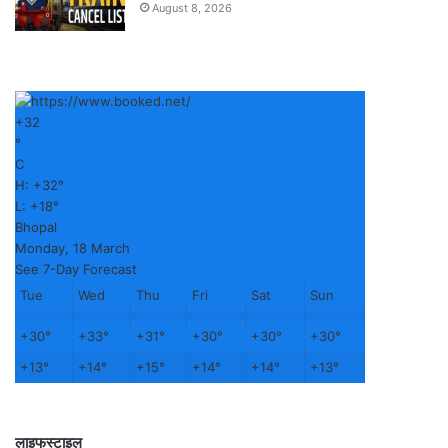
August 8, 2026
+
32
°
C
H:
+
32°
L:
+
18°
Bhopal
Monday, 18 March
See 7-Day Forecast
Tue
Wed
Thu
Fri
Sat
Sun
+
30°
+
33°
+
31°
+
30°
+
30°
+
30°
+
13°
+
14°
+
15°
+
14°
+
14°
+
13°
लाइफस्टाइल