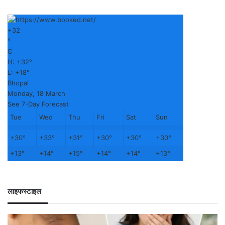
+
32
°
C
H:
+
32°
L:
+
18°
Bhopal
Monday, 18 March
See 7-Day Forecast
Tue
Wed
Thu
Fri
Sat
Sun
+
30°
+
33°
+
31°
+
30°
+
30°
+
30°
+
13°
+
14°
+
15°
+
14°
+
14°
+
13°
लाइफस्टाइल