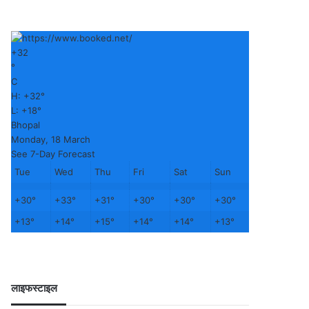
+
32
°
C
H:
+
32°
L:
+
18°
Bhopal
Monday, 18 March
See 7-Day Forecast
Tue
Wed
Thu
Fri
Sat
Sun
+
30°
+
33°
+
31°
+
30°
+
30°
+
30°
+
13°
+
14°
+
15°
+
14°
+
14°
+
13°
लाइफस्टाइल