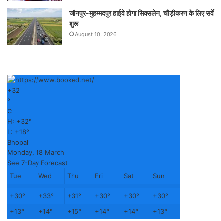
जौनपुर-मुहम्मदपुर हाईवे होगा सिक्सलेन, चौड़ीकरण के लिए सर्वे
शुरू
August 10, 2026
+
32
°
C
H:
+
32°
L:
+
18°
Bhopal
Monday, 18 March
See 7-Day Forecast
Tue
Wed
Thu
Fri
Sat
Sun
+
30°
+
33°
+
31°
+
30°
+
30°
+
30°
+
13°
+
14°
+
15°
+
14°
+
14°
+
13°