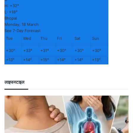
H:
+
32°
L:
+
18°
Bhopal
Monday, 18 March
See 7-Day Forecast
Tue
Wed
Thu
Fri
Sat
Sun
+
30°
+
33°
+
31°
+
30°
+
30°
+
30°
+
13°
+
14°
+
15°
+
14°
+
14°
+
13°
लाइफस्टाइल