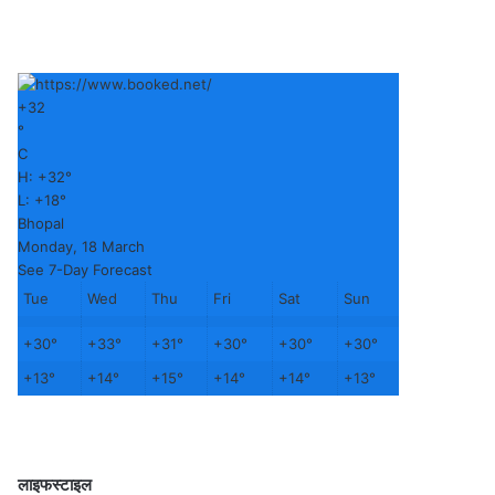
+
32
°
C
H:
+
32°
L:
+
18°
Bhopal
Monday, 18 March
See 7-Day Forecast
Tue
Wed
Thu
Fri
Sat
Sun
+
30°
+
33°
+
31°
+
30°
+
30°
+
30°
+
13°
+
14°
+
15°
+
14°
+
14°
+
13°
लाइफस्टाइल