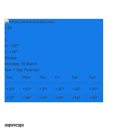
+
32
°
C
H:
+
32°
L:
+
18°
Bhopal
Monday, 18 March
See 7-Day Forecast
Tue
Wed
Thu
Fri
Sat
Sun
+
30°
+
33°
+
31°
+
30°
+
30°
+
30°
+
13°
+
14°
+
15°
+
14°
+
14°
+
13°
लाइफस्टाइल