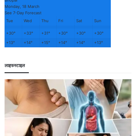
Monday, 18 March
See 7-Day Forecast
Tue
Wed
Thu
Fri
Sat
Sun
+
30°
+
33°
+
31°
+
30°
+
30°
+
30°
+
13°
+
14°
+
15°
+
14°
+
14°
+
13°
लाइफस्टाइल