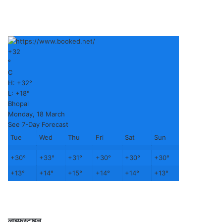
+
32
°
C
H:
+
32°
L:
+
18°
Bhopal
Monday, 18 March
See 7-Day Forecast
Tue
Wed
Thu
Fri
Sat
Sun
+
30°
+
33°
+
31°
+
30°
+
30°
+
30°
+
13°
+
14°
+
15°
+
14°
+
14°
+
13°
लाइफस्टाइल