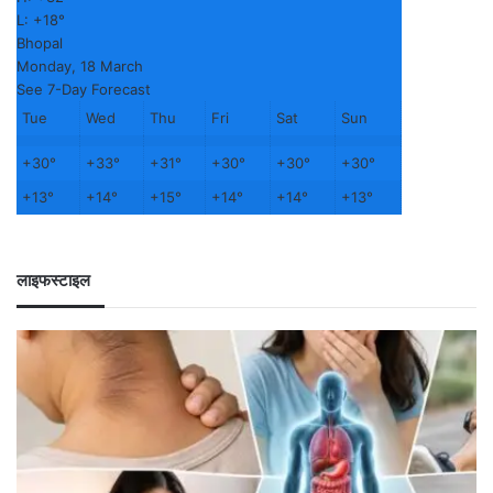
L:
+
18°
Bhopal
Monday, 18 March
See 7-Day Forecast
Tue
Wed
Thu
Fri
Sat
Sun
+
30°
+
33°
+
31°
+
30°
+
30°
+
30°
+
13°
+
14°
+
15°
+
14°
+
14°
+
13°
लाइफस्टाइल