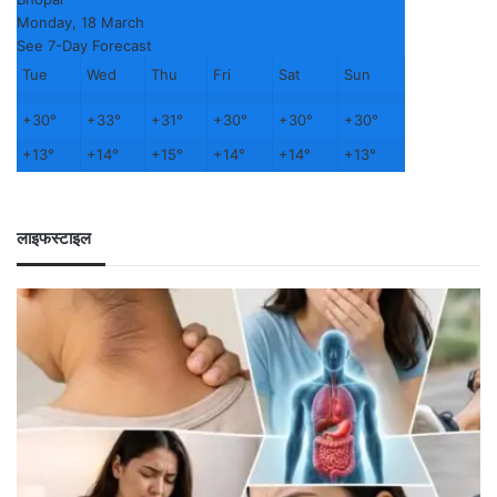
Monday, 18 March
See 7-Day Forecast
Tue
Wed
Thu
Fri
Sat
Sun
+
30°
+
33°
+
31°
+
30°
+
30°
+
30°
+
13°
+
14°
+
15°
+
14°
+
14°
+
13°
लाइफस्टाइल