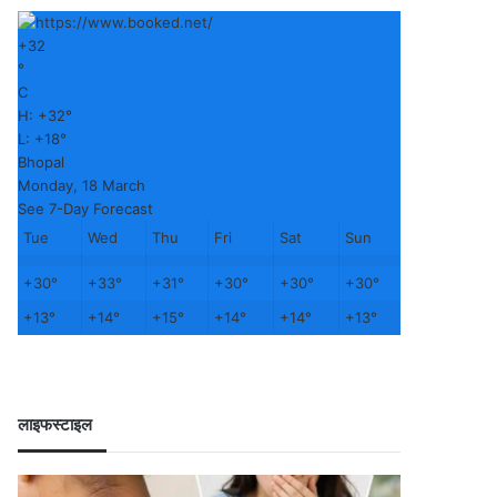
+
32
°
C
H:
+
32°
L:
+
18°
Bhopal
Monday, 18 March
See 7-Day Forecast
Tue
Wed
Thu
Fri
Sat
Sun
+
30°
+
33°
+
31°
+
30°
+
30°
+
30°
+
13°
+
14°
+
15°
+
14°
+
14°
+
13°
लाइफस्टाइल