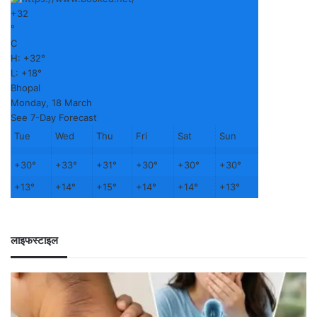
+
32
°
C
H:
+
32°
L:
+
18°
Bhopal
Monday, 18 March
See 7-Day Forecast
Tue
Wed
Thu
Fri
Sat
Sun
+
30°
+
33°
+
31°
+
30°
+
30°
+
30°
+
13°
+
14°
+
15°
+
14°
+
14°
+
13°
लाइफस्टाइल