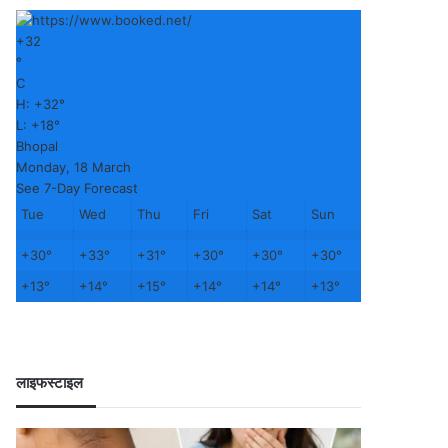
+
32
°
C
H:
+
32°
L:
+
18°
Bhopal
Monday, 18 March
See 7-Day Forecast
Tue
Wed
Thu
Fri
Sat
Sun
+
30°
+
33°
+
31°
+
30°
+
30°
+
30°
+
13°
+
14°
+
15°
+
14°
+
14°
+
13°
लाइफस्टाइल