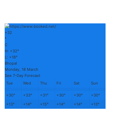
+
32
°
C
H:
+
32°
L:
+
18°
Bhopal
Monday, 18 March
See 7-Day Forecast
Tue
Wed
Thu
Fri
Sat
Sun
+
30°
+
33°
+
31°
+
30°
+
30°
+
30°
+
13°
+
14°
+
15°
+
14°
+
14°
+
13°