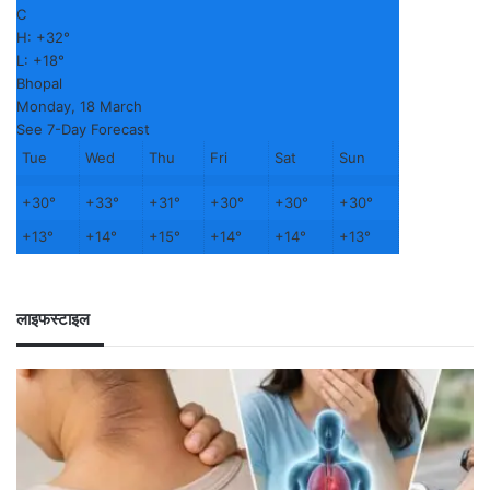
C
H:
+
32°
L:
+
18°
Bhopal
Monday, 18 March
See 7-Day Forecast
Tue
Wed
Thu
Fri
Sat
Sun
+
30°
+
33°
+
31°
+
30°
+
30°
+
30°
+
13°
+
14°
+
15°
+
14°
+
14°
+
13°
लाइफस्टाइल