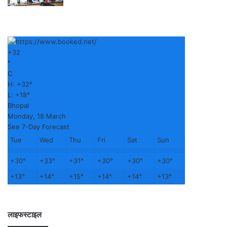
+
32
°
C
H:
+
32°
L:
+
18°
Bhopal
Monday, 18 March
See 7-Day Forecast
Tue
Wed
Thu
Fri
Sat
Sun
+
30°
+
33°
+
31°
+
30°
+
30°
+
30°
+
13°
+
14°
+
15°
+
14°
+
14°
+
13°
लाइफस्टाइल