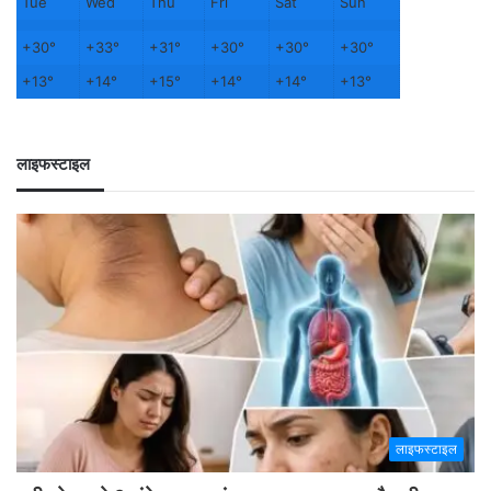
Tue
Wed
Thu
Fri
Sat
Sun
+
30°
+
33°
+
31°
+
30°
+
30°
+
30°
+
13°
+
14°
+
15°
+
14°
+
14°
+
13°
लाइफस्टाइल
लाइफस्टाइल