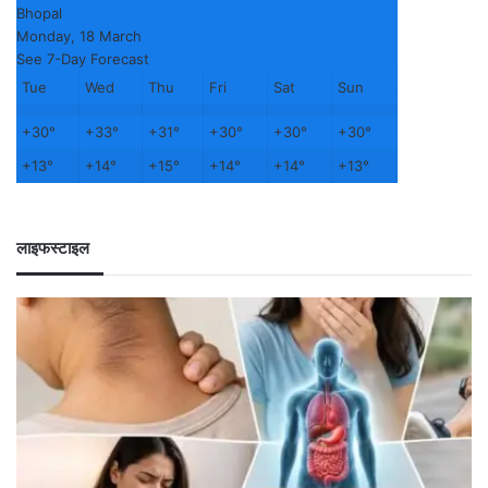
Bhopal
Monday, 18 March
See 7-Day Forecast
Tue
Wed
Thu
Fri
Sat
Sun
+
30°
+
33°
+
31°
+
30°
+
30°
+
30°
+
13°
+
14°
+
15°
+
14°
+
14°
+
13°
लाइफस्टाइल