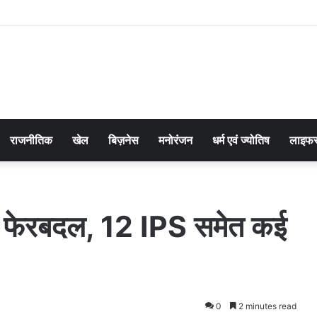
राजनीतिक
खेल
बिज़नेस
मनोरंजन
धर्म एवं ज्योतिष
लाइफस
िक फेरबदल, 12 IPS समेत कई
0
2 minutes read