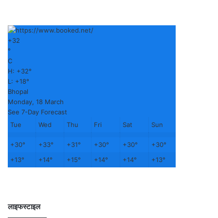
+
32
°
C
H:
+
32°
L:
+
18°
Bhopal
Monday, 18 March
See 7-Day Forecast
Tue
Wed
Thu
Fri
Sat
Sun
+
30°
+
33°
+
31°
+
30°
+
30°
+
30°
+
13°
+
14°
+
15°
+
14°
+
14°
+
13°
लाइफस्टाइल