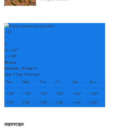
+
32
°
C
H:
+
32°
L:
+
18°
Bhopal
Monday, 18 March
See 7-Day Forecast
Tue
Wed
Thu
Fri
Sat
Sun
+
30°
+
33°
+
31°
+
30°
+
30°
+
30°
+
13°
+
14°
+
15°
+
14°
+
14°
+
13°
लाइफस्टाइल